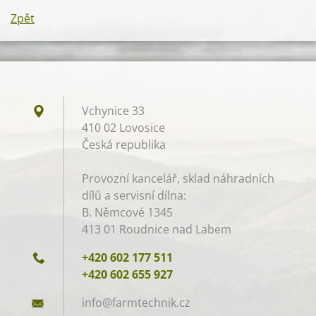
Zpět
Vchynice 33
410 02 Lovosice
Česká republika
Provozní kancelář, sklad náhradních
dílů a servisní dílna:
B. Němcové 1345
413 01 Roudnice nad Labem
+420 602 177 511
+420 602 655 927
info@far
mtechnik
.cz