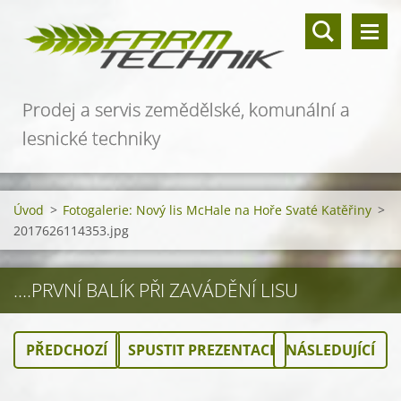
Prodej a servis zemědělské, komunální a
lesnické techniky
Úvod
>
Fotogalerie: Nový lis McHale na Hoře Svaté Katěřiny
>
2017626114353.jpg
....PRVNÍ BALÍK PŘI ZAVÁDĚNÍ LISU
PŘEDCHOZÍ
SPUSTIT PREZENTACI
NÁSLEDUJÍCÍ