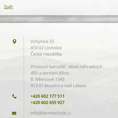
Zpět
Vchynice 33
410 02 Lovosice
Česká republika
Provozní kancelář, sklad náhradních
dílů a servisní dílna:
B. Němcové 1345
413 01 Roudnice nad Labem
+420 602 177 511
+420 602 655 927
info@far
mtechnik
.cz