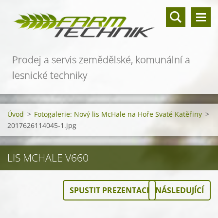
Prodej a servis zemědělské, komunální a
lesnické techniky
Úvod
>
Fotogalerie: Nový lis McHale na Hoře Svaté Katěřiny
>
2017626114045-1.jpg
LIS MCHALE V660
SPUSTIT PREZENTACI
NÁSLEDUJÍCÍ