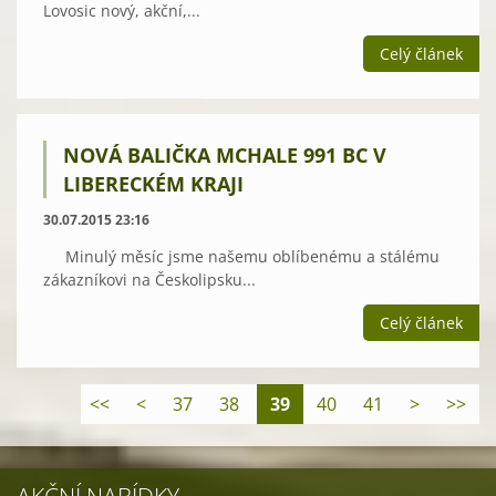
Lovosic nový, akční,...
Celý článek
NOVÁ BALIČKA MCHALE 991 BC V
LIBERECKÉM KRAJI
30.07.2015 23:16
Minulý měsíc jsme našemu oblíbenému a stálému
zákazníkovi na Českolipsku...
Celý článek
<<
<
37
38
39
40
41
>
>>