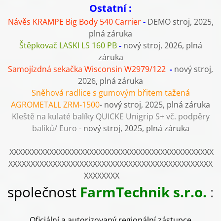
Ostatní :
Návěs KRAMPE Big Body 540 Carrier
-
DEMO stroj, 2025,
plná záruka
Štěpkovač LASKI LS 160 PB
-
nový stroj, 2026, plná
záruka
Samojízdná sekačka Wisconsin W2979/122
-
nový stroj,
2026, plná záruka
Sněhová radlice s gumovým břitem tažená
AGROMETALL
ZRM-1500
- nový stroj, 2025, plná záruka
Kleště na kulaté balíky QUICKE Unigrip S+ vč. podpěry
balíků/ Euro
- nový stroj, 2025, plná záruka
XXXXXXXXXXXXXXXXXXXXXXXXXXXXXXXXXXXXXXXXXXXXXX
XXXXXXXXXXXXXXXXXXXXXXXXXXXXXXXXXXXXXXXXXXXXXX
XXXXXXXX
společnost
FarmTechnik s.r.o.
:
Oficiální a autorizovaný regionální zástupce