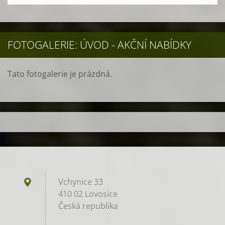
FOTOGALERIE: ÚVOD - AKČNÍ NABÍDKY
Tato fotogalerie je prázdná.
Vchynice 33
410 02 Lovosice
Česká republika