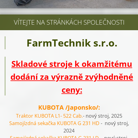
VÍTEJTE NA STRÁNKÁCH SPOLEČNOSTI
FarmTechnik s.r.o.
Skladové stroje k okamžitému
dodání za výrazně zvýhodněné
ceny:
KUBOTA /Japonsko/:
Traktor KUBOTA L1- 522 Cab.
- nový stroj, 2025
Samojízdná sekačka KUBOTA G 231 HD
- nový stroj,
2024
Samojízdná sekačka KUBOTA G 231 LD
- nový stroj,