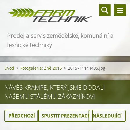
Prodej a servis zemědělské, komunální a
lesnické techniky
Úvod
>
Fotogalerie: Žně 2015
>
2015711144405.jpg
NÁVĚS KRAMPE, KTERÝ JSME DODALI
NAŠEMU STÁLÉMU ZÁKAZNÍKOVI
PŘEDCHOZÍ
SPUSTIT PREZENTACI
NÁSLEDUJÍCÍ