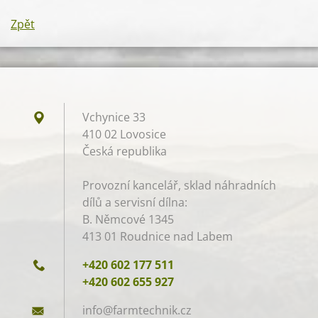
Zpět
Vchynice 33
410 02 Lovosice
Česká republika
Provozní kancelář, sklad náhradních
dílů a servisní dílna:
B. Němcové 1345
413 01 Roudnice nad Labem
+420 602 177 511
+420 602 655 927
info@far
mtechnik
.cz