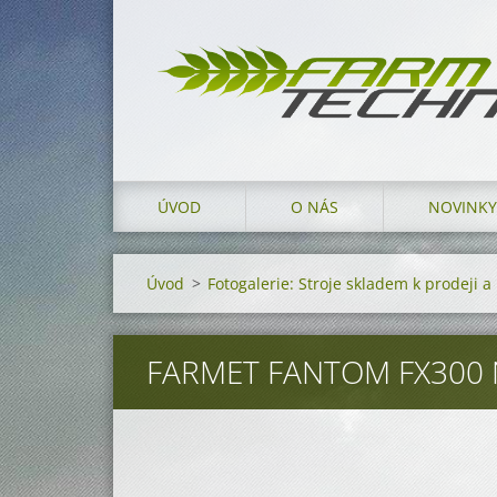
ÚVOD
O NÁS
NOVINKY
Úvod
>
Fotogalerie: Stroje skladem k prodeji 
FARMET FANTOM FX300 