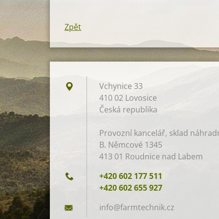
Zpět
Vchynice 33
410 02 Lovosice
Česká republika
Provozní kancelář, sklad náhradní
B. Němcové 1345
413 01 Roudnice nad Labem
+420 602 177 511
+420 602 655 927
info@far
mtechnik
.cz