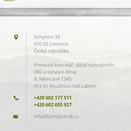
Vchynice 33
410 02 Lovosice
Česká republika
Provozní kancelář, sklad náhradních
dílů a servisní dílna:
B. Němcové 1345
413 01 Roudnice nad Labem
+420 602 177 511
+420 602 655 927
info@far
mtechnik
.cz