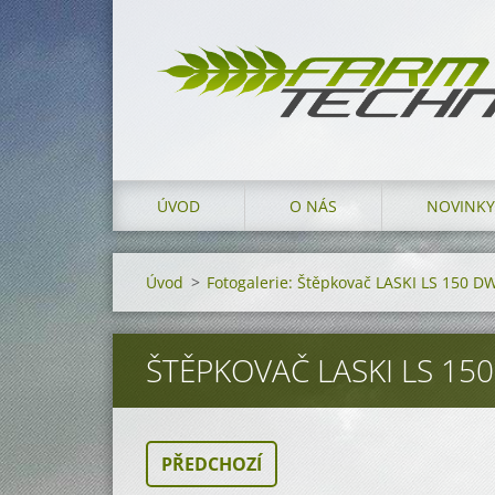
ÚVOD
O NÁS
NOVINKY
Úvod
>
Fotogalerie: Štěpkovač LASKI LS 150 
ŠTĚPKOVAČ LASKI LS 15
PŘEDCHOZÍ