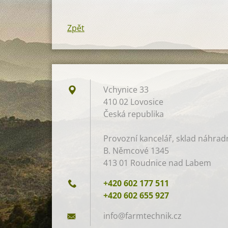
Zpět
Vchynice 33
410 02 Lovosice
Česká republika
Provozní kancelář, sklad náhradní
B. Němcové 1345
413 01 Roudnice nad Labem
+420 602 177 511
+420 602 655 927
info@far
mtechnik
.cz