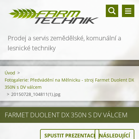
Prodej a servis zemědělské, komunální a
lesnické techniky
Úvod
>
Fotogalerie: Předvádění na Mělnicku - stroj Farmet Duolent DX
350N s DV válcem
>
20150728_104811(1).jpg
FARMET DUOLENT DX 350N S DV VÁLCEM
SPUSTIT PREZENTACI
NÁSLEDUJÍCÍ