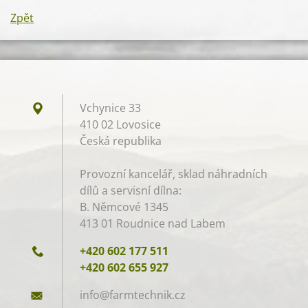
Zpět
Vchynice 33
410 02 Lovosice
Česká republika
Provozní kancelář, sklad náhradních
dílů a servisní dílna:
B. Němcové 1345
413 01 Roudnice nad Labem
+420 602 177 511
+420 602 655 927
info@far
mtechnik
.cz