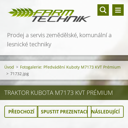
Prodej a servis zemědělské, komunální a
lesnické techniky
Úvod
>
Fotogalerie: Předvádění Kuboty M7173 KVT Prémium
>
71732.jpg
TRAKTOR KUBOTA M7173 KVT PRÉMIUM
PŘEDCHOZÍ
SPUSTIT PREZENTACI
NÁSLEDUJÍCÍ