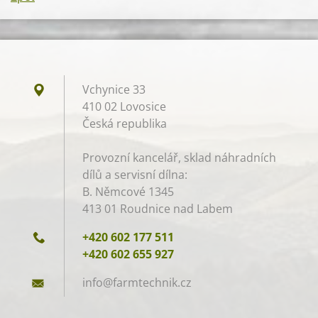
Vchynice 33
410 02 Lovosice
Česká republika
Provozní kancelář, sklad náhradních
dílů a servisní dílna:
B. Němcové 1345
413 01 Roudnice nad Labem
+420 602 177 511
+420 602 655 927
info@far
mtechnik
.cz