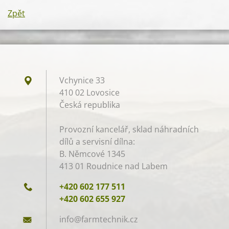
Zpět
Vchynice 33
410 02 Lovosice
Česká republika
Provozní kancelář, sklad náhradních
dílů a servisní dílna:
B. Němcové 1345
413 01 Roudnice nad Labem
+420 602 177 511
+420 602 655 927
info@far
mtechnik
.cz