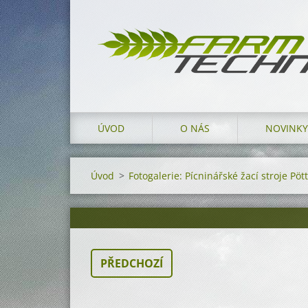
ÚVOD
O NÁS
NOVINKY
Úvod
>
Fotogalerie: Pícninářské žací stroje Pö
PŘEDCHOZÍ