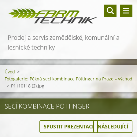
Prodej a servis zemědělské, komunální a
lesnické techniky
Úvod
>
Fotogalerie: Pěkná secí kombinace Pöttinger na Praze – východ
>
P1110118 (2).jpg
SECÍ KOMBINACE PÖTTINGER
SPUSTIT PREZENTACI
NÁSLEDUJÍCÍ