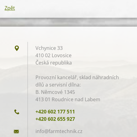
Zpět
Vchynice 33
410 02 Lovosice
Česká republika
Provozní kancelář, sklad náhradních
dílů a servisní dílna:
B. Němcové 1345
413 01 Roudnice nad Labem
+420 602 177 511
+420 602 655 927
info@far
mtechnik
.cz