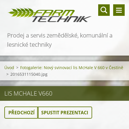
Prodej a servis zemědělské, komunální a
lesnické techniky
Úvod
>
Fotogalerie: Nový svinovací lis McHale V 660 v Čestíně
>
2016531115040.jpg
LIS MCHALE V660
PŘEDCHOZÍ
SPUSTIT PREZENTACI