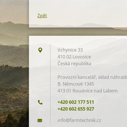
Zpět
Vchynice 33
410 02 Lovosice
Česká republika
Provozní kancelář, sklad náhradní
B. Němcové 1345
413 01 Roudnice nad Labem
+420 602 177 511
+420 602 655 927
info@far
mtechnik
.cz