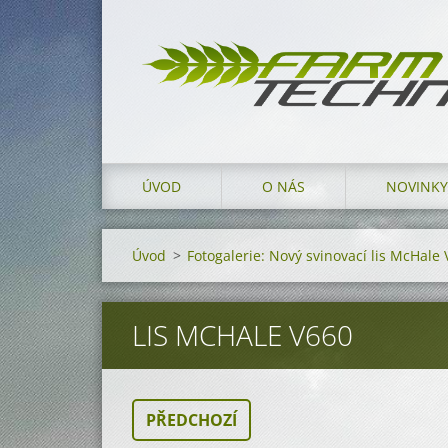
ÚVOD
O NÁS
NOVINKY
Úvod
>
Fotogalerie: Nový svinovací lis McHale 
LIS MCHALE V660
PŘEDCHOZÍ