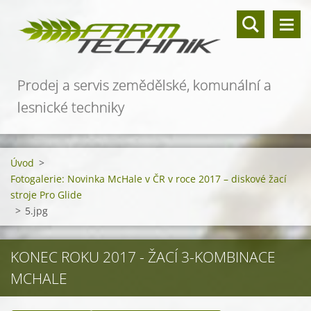
Prodej a servis zemědělské, komunální a
lesnické techniky
Úvod
>
Fotogalerie: Novinka McHale v ČR v roce 2017 – diskové žací
stroje Pro Glide
>
5.jpg
KONEC ROKU 2017 - ŽACÍ 3-KOMBINACE
MCHALE