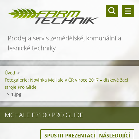
Prodej a servis zemědělské, komunální a
lesnické techniky
Úvod
>
Fotogalerie: Novinka McHale v ČR v roce 2017 – diskové žací
stroje Pro Glide
>
1.jpg
MCHALE F3100 PRO GLIDE
SPUSTIT PREZENTACI
NÁSLEDUJÍCÍ