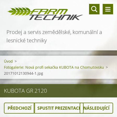
Prodej a servis zemědělské, komunální a
lesnické techniky
Úvod
>
Fotogalerie: Nová profi sekačka KUBOTA na Chomutovsku
>
20171012130944-1.jpg
KUBOTA GR 2120
PŘEDCHOZÍ
SPUSTIT PREZENTACI
NÁSLEDUJÍCÍ