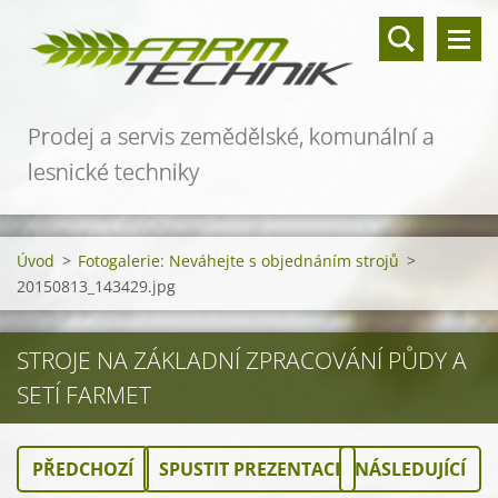
Prodej a servis zemědělské, komunální a
lesnické techniky
Úvod
>
Fotogalerie: Neváhejte s objednáním strojů
>
20150813_143429.jpg
STROJE NA ZÁKLADNÍ ZPRACOVÁNÍ PŮDY A
SETÍ FARMET
PŘEDCHOZÍ
SPUSTIT PREZENTACI
NÁSLEDUJÍCÍ