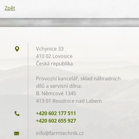
Zpět
Vchynice 33
410 02 Lovosice
Česká republika
Provozní kancelář, sklad náhradních
dílů a servisní dílna:
B. Němcové 1345
413 01 Roudnice nad Labem
+420 602 177 511
+420 602 655 927
info@far
mtechnik
.cz