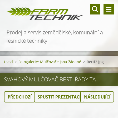
Prodej a servis zemědělské, komunální a
lesnické techniky
Úvod
>
Fotogalerie: Mulčovače jsou žádané
>
Berti2.jpg
SVAHOVÝ MULČOVAČ BERTI ŘADY TA
PŘEDCHOZÍ
SPUSTIT PREZENTACI
NÁSLEDUJÍCÍ