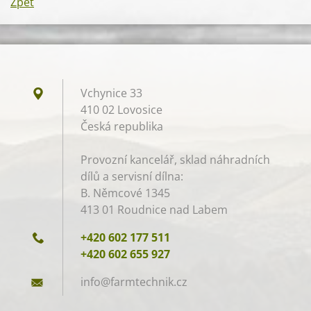
Zpět
Vchynice 33
410 02 Lovosice
Česká republika
Provozní kancelář, sklad náhradních
dílů a servisní dílna:
B. Němcové 1345
413 01 Roudnice nad Labem
+420 602 177 511
+420 602 655 927
info@far
mtechnik
.cz