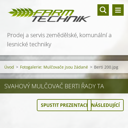
Prodej a servis zemědělské, komunální a
lesnické techniky
Úvod
>
Fotogalerie: Mulčovače jsou žádané
>
Berti 200.jpg
SVAHOVÝ MULČOVAČ BERTI ŘADY TA
SPUSTIT PREZENTACI
NÁSLEDUJÍCÍ