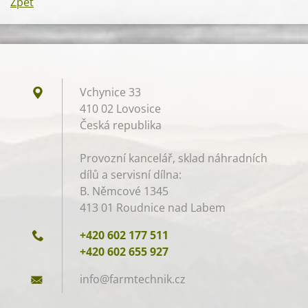
Zpět
Vchynice 33
410 02 Lovosice
Česká republika
Provozní kancelář, sklad náhradních
dílů a servisní dílna:
B. Němcové 1345
413 01 Roudnice nad Labem
+420 602 177 511
+420 602 655 927
info@far
mtechnik
.cz