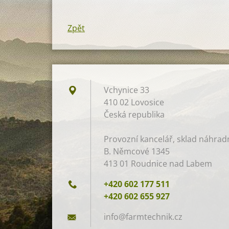
Zpět
Vchynice 33
410 02 Lovosice
Česká republika
Provozní kancelář, sklad náhradní
B. Němcové 1345
413 01 Roudnice nad Labem
+420 602 177 511
+420 602 655 927
info@far
mtechnik
.cz