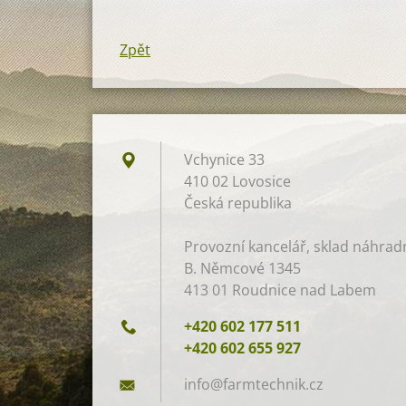
Zpět
Vchynice 33
410 02 Lovosice
Česká republika
Provozní kancelář, sklad náhradní
B. Němcové 1345
413 01 Roudnice nad Labem
+420 602 177 511
+420 602 655 927
info@far
mtechnik
.cz