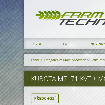
ÚVOD
O NÁS
NOVINKY
Úvod
>
Fotogalerie: Malé předvádění velké te
KUBOTA M7171 KVT + M
PŘEDCHOZÍ