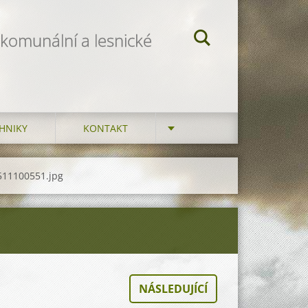
 komunální a lesnické
HNIKY
KONTAKT
511100551.jpg
NÁSLEDUJÍCÍ