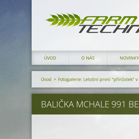
ÚVOD
O NÁS
NOVINKY
Úvod
>
Fotogalerie: Letošní první "přírůstek" 
BALIČKA MCHALE 991 BE