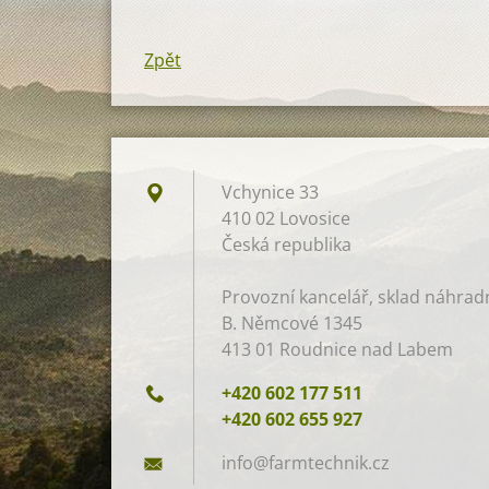
Zpět
Vchynice 33
410 02 Lovosice
Česká republika
Provozní kancelář, sklad náhradní
B. Němcové 1345
413 01 Roudnice nad Labem
+420 602 177 511
+420 602 655 927
info@far
mtechnik
.cz