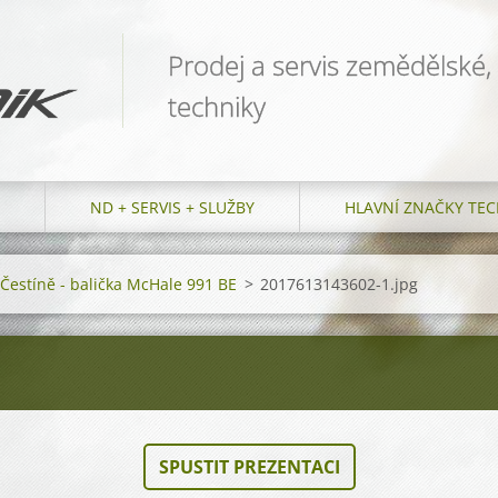
Prodej a servis zemědělské,
techniky
ND + SERVIS + SLUŽBY
HLAVNÍ ZNAČKY TEC
v Čestíně - balička McHale 991 BE
>
2017613143602-1.jpg
SPUSTIT PREZENTACI