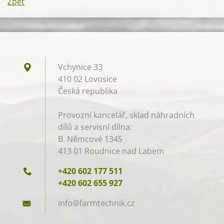
Zpět
Vchynice 33
410 02 Lovosice
Česká republika
Provozní kancelář, sklad náhradních
dílů a servisní dílna:
B. Němcové 1345
413 01 Roudnice nad Labem
+420 602 177 511
+420 602 655 927
info@far
mtechnik
.cz