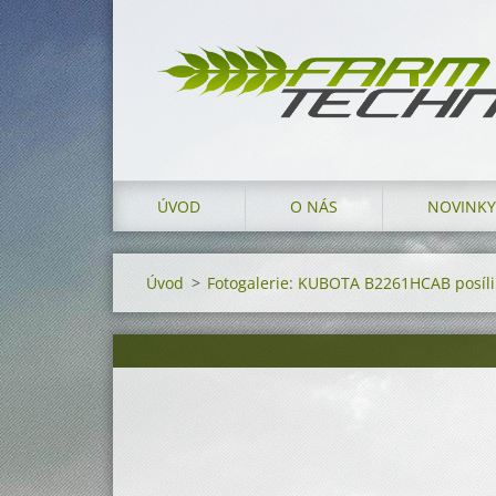
ÚVOD
O NÁS
NOVINKY
Úvod
>
Fotogalerie: KUBOTA B2261HCAB posílil