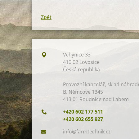
Zpět
Vchynice 33
410 02 Lovosice
Česká republika
Provozní kancelář, sklad náhradní
B. Němcové 1345
413 01 Roudnice nad Labem
+420 602 177 511
+420 602 655 927
info@far
mtechnik
.cz