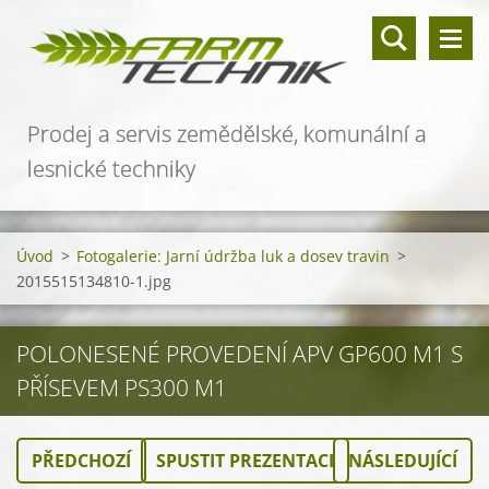
Prodej a servis zemědělské, komunální a
lesnické techniky
Úvod
>
Fotogalerie: Jarní údržba luk a dosev travin
>
2015515134810-1.jpg
POLONESENÉ PROVEDENÍ APV GP600 M1 S
PŘÍSEVEM PS300 M1
PŘEDCHOZÍ
SPUSTIT PREZENTACI
NÁSLEDUJÍCÍ