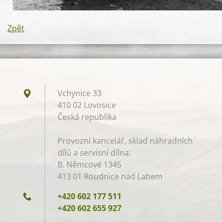
Zpět
Vchynice 33
410 02 Lovosice
Česká republika
Provozní kancelář, sklad náhradních
dílů a servisní dílna:
B. Němcové 1345
413 01 Roudnice nad Labem
+420 602 177 511
+420 602 655 927