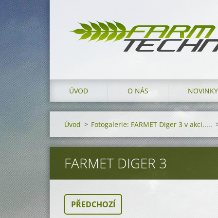
ÚVOD
O NÁS
NOVINKY
Úvod
>
Fotogalerie: FARMET Diger 3 v akci.....
FARMET DIGER 3
PŘEDCHOZÍ