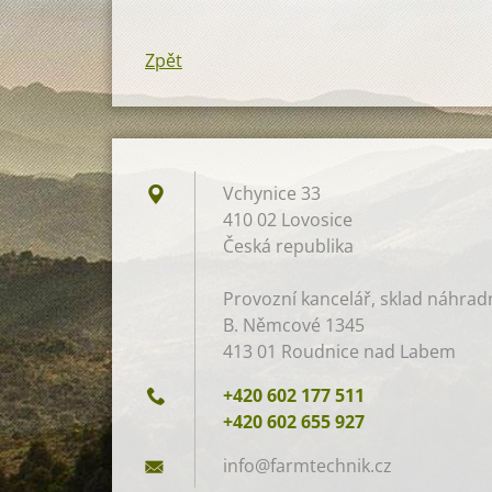
Zpět
Vchynice 33
410 02 Lovosice
Česká republika
Provozní kancelář, sklad náhradní
B. Němcové 1345
413 01 Roudnice nad Labem
+420 602 177 511
+420 602 655 927
info@far
mtechnik
.cz