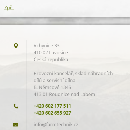
Zpět
Vchynice 33
410 02 Lovosice
Česká republika
Provozní kancelář, sklad náhradních
dílů a servisní dílna:
B. Němcové 1345
413 01 Roudnice nad Labem
+420 602 177 511
+420 602 655 927
info@far
mtechnik
.cz