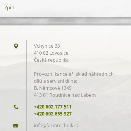
Zpět
Vchynice 33
410 02 Lovosice
Česká republika
Provozní kancelář, sklad náhradních
dílů a servisní dílna:
B. Němcové 1345
413 01 Roudnice nad Labem
+420 602 177 511
+420 602 655 927
info@far
mtechnik
.cz