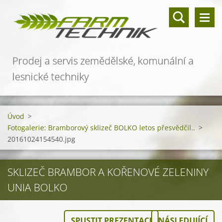
Prodej a servis zemědělské, komunální a
lesnické techniky
Úvod
>
Fotogalerie: Bramborový sklizeč BOLKO letos přesvědčil..
>
20161024154540.jpg
SKLIZEČ BRAMBOR A KOŘENOVÉ ZELENINY
UNIA BOLKO
SPUSTIT PREZENTACI
NÁSLEDUJÍCÍ