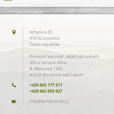
Vchynice 33
410 02 Lovosice
Česká republika
Provozní kancelář, sklad náhradních
dílů a servisní dílna:
B. Němcové 1345
413 01 Roudnice nad Labem
+420 602 177 511
+420 602 655 927
info@far
mtechnik
.cz