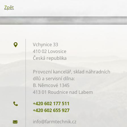
Zpět
Vchynice 33
410 02 Lovosice
Česká republika
Provozní kancelář, sklad náhradních
dílů a servisní dílna:
B. Němcové 1345
413 01 Roudnice nad Labem
+420 602 177 511
+420 602 655 927
info@far
mtechnik
.cz