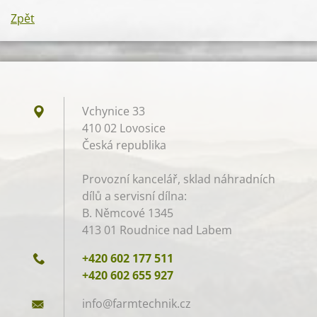
Zpět
Vchynice 33
410 02 Lovosice
Česká republika
Provozní kancelář, sklad náhradních
dílů a servisní dílna:
B. Němcové 1345
413 01 Roudnice nad Labem
+420 602 177 511
+420 602 655 927
info@far
mtechnik
.cz